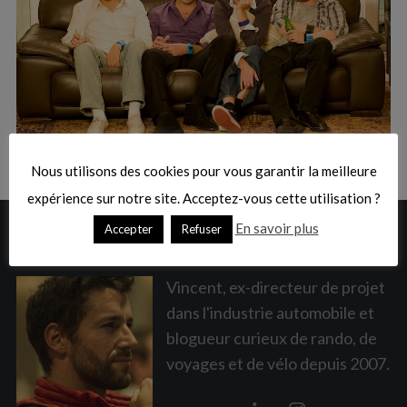
:
S
e
a
Nous utilisons des cookies pour vous garantir la meilleure
r
c
expérience sur notre site. Acceptez-vous cette utilisation ?
h
En savoir plus
Accepter
Refuser
A PROPOS
f
o
r
Vincent, ex-directeur de projet
:
dans l'industrie automobile et
blogueur curieux de rando, de
voyages et de vélo depuis 2007.