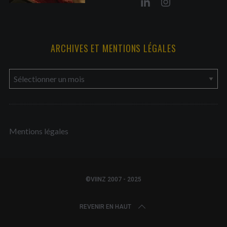
ARCHIVES ET MENTIONS LÉGALES
a
r
c
h
Mentions légales
i
v
e
s
©VIINZ 2007 - 2025
e
t
REVENIR EN HAUT
m