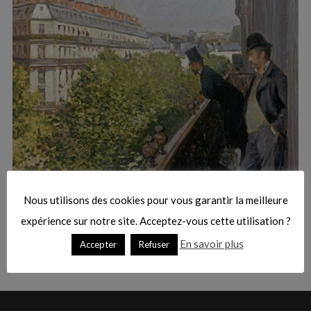
:
S
e
a
r
Nous utilisons des cookies pour vous garantir la meilleure
c
expérience sur notre site. Acceptez-vous cette utilisation ?
h
f
En savoir plus
Accepter
Refuser
o
r
: