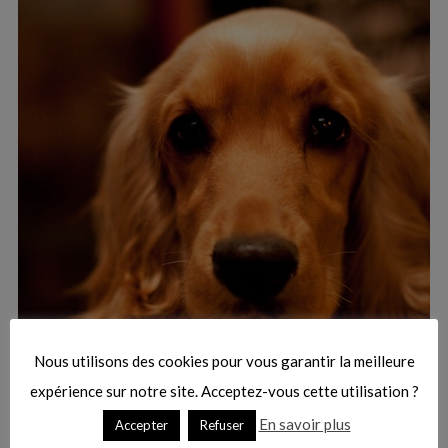
:
S
e
a
r
Nous utilisons des cookies pour vous garantir la meilleure
c
h
expérience sur notre site. Acceptez-vous cette utilisation ?
f
En savoir plus
Accepter
Refuser
o