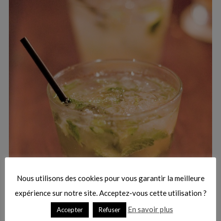
:
S
e
a
r
Nous utilisons des cookies pour vous garantir la meilleure
c
h
expérience sur notre site. Acceptez-vous cette utilisation ?
f
En savoir plus
Accepter
Refuser
o