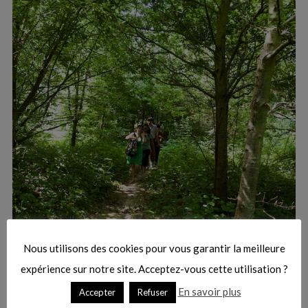
:
S
e
a
r
Nous utilisons des cookies pour vous garantir la meilleure
c
h
expérience sur notre site. Acceptez-vous cette utilisation ?
f
En savoir plus
Accepter
Refuser
o