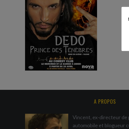
S
e
a
r
c
h
f
o
r
:
A PROPOS
Vincent, ex-directeur de 
automobile et blogueur c