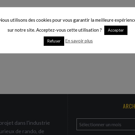
Nous utilisons des cookies pour vous garantir la meilleure expérienc
sur notre site. Acceptez-vous cette utilisation ?
Accepter
En savoir plus
Refuser
ARCH
a
projet dans l'industrie
r
urieux de rando, de