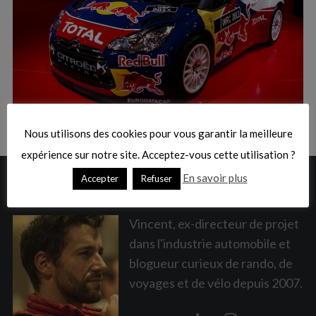
:
S
e
a
Nous utilisons des cookies pour vous garantir la meilleure
r
c
expérience sur notre site. Acceptez-vous cette utilisation ?
h
En savoir plus
Accepter
Refuser
A PROPOS
f
o
r
Vincent, ex-directeur de projet
:
dans l'industrie automobile et
blogueur curieux de rando, de
voyages et de vélo depuis 2007.