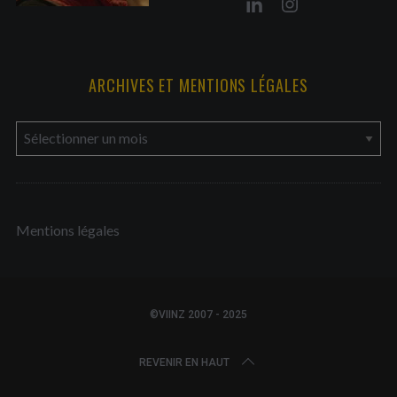
ARCHIVES ET MENTIONS LÉGALES
a
r
c
h
Mentions légales
i
v
e
s
©VIINZ 2007 - 2025
e
t
REVENIR EN HAUT
m