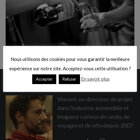
:
S
e
a
Nous utilisons des cookies pour vous garantir la meilleure
r
c
expérience sur notre site. Acceptez-vous cette utilisation ?
h
En savoir plus
Accepter
Refuser
A PROPOS
f
o
r
Vincent, ex-directeur de projet
:
dans l'industrie automobile et
blogueur curieux de rando, de
voyages et de vélo depuis 2007.