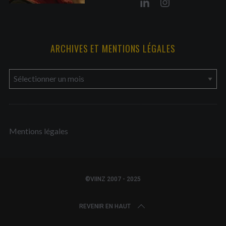
ARCHIVES ET MENTIONS LÉGALES
a
r
c
h
Mentions légales
i
v
e
s
©VIINZ 2007 - 2025
e
t
REVENIR EN HAUT
m