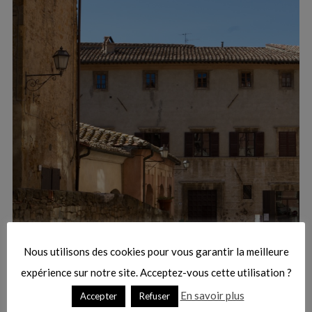
:
S
e
a
r
Nous utilisons des cookies pour vous garantir la meilleure
c
h
expérience sur notre site. Acceptez-vous cette utilisation ?
f
En savoir plus
Accepter
Refuser
o