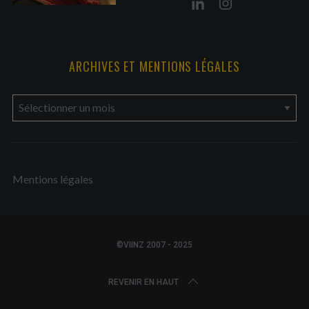
ARCHIVES ET MENTIONS LÉGALES
a
r
c
h
Mentions légales
i
v
e
s
©VIINZ 2007 - 2025
e
t
REVENIR EN HAUT
m