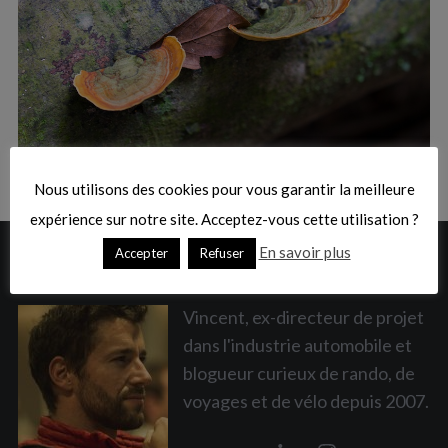
:
S
e
a
Nous utilisons des cookies pour vous garantir la meilleure
r
c
expérience sur notre site. Acceptez-vous cette utilisation ?
h
En savoir plus
Accepter
Refuser
A PROPOS
f
o
r
Vincent, ex-directeur de projet
:
dans l'industrie automobile et
blogueur curieux de rando, de
voyages et de vélo depuis 2007.