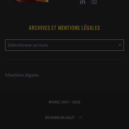
ARCHIVES ET MENTIONS LÉGALES
a
r
c
h
Mentions légales
i
v
e
s
©VIINZ 2007 - 2025
e
t
REVENIR EN HAUT
m