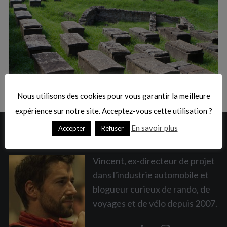
:
S
e
a
Nous utilisons des cookies pour vous garantir la meilleure
r
c
expérience sur notre site. Acceptez-vous cette utilisation ?
h
En savoir plus
Accepter
Refuser
A PROPOS
f
o
r
Vincent, ex-directeur de projet
:
dans l'industrie automobile et
blogueur curieux de rando, de
voyages et de vélo depuis 2007.