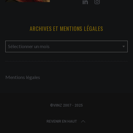
ARCHIVES ET MENTIONS LÉGALES
a
r
c
h
Mentions légales
i
v
e
s
©VIINZ 2007 - 2025
e
t
REVENIR EN HAUT
m