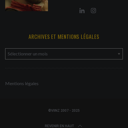
ARCHIVES ET MENTIONS LÉGALES
a
r
c
h
Mentions légales
i
v
e
s
©VIINZ 2007 - 2025
e
t
REVENIR EN HAUT