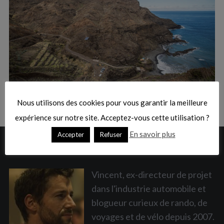
:
S
e
a
Nous utilisons des cookies pour vous garantir la meilleure
r
c
expérience sur notre site. Acceptez-vous cette utilisation ?
h
En savoir plus
Accepter
Refuser
f
A PROPOS
o
r
:
Vincent, ex-directeur de projet
dans l'industrie automobile et
blogueur curieux de rando, de
voyages et de vélo depuis 2007.