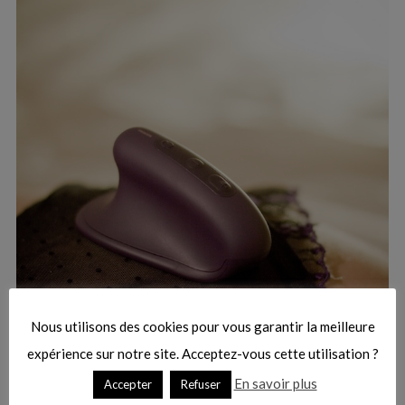
:
S
e
a
r
Nous utilisons des cookies pour vous garantir la meilleure
c
h
expérience sur notre site. Acceptez-vous cette utilisation ?
f
En savoir plus
Accepter
Refuser
o