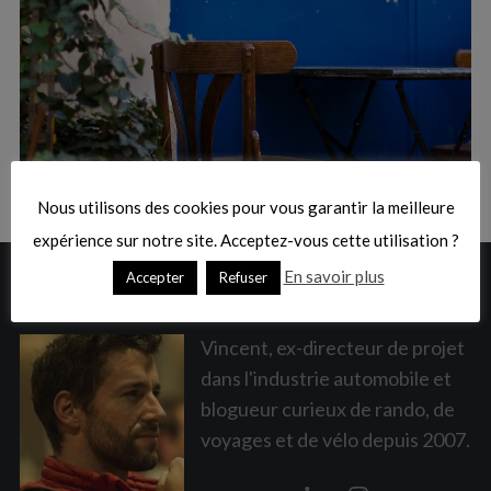
:
S
e
a
Nous utilisons des cookies pour vous garantir la meilleure
r
c
expérience sur notre site. Acceptez-vous cette utilisation ?
h
En savoir plus
Accepter
Refuser
A PROPOS
f
o
r
Vincent, ex-directeur de projet
:
dans l'industrie automobile et
blogueur curieux de rando, de
voyages et de vélo depuis 2007.