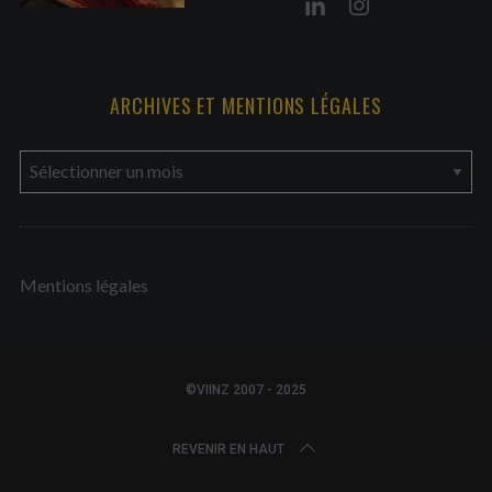
ARCHIVES ET MENTIONS LÉGALES
a
r
c
h
Mentions légales
i
v
e
s
©VIINZ 2007 - 2025
e
t
REVENIR EN HAUT
m