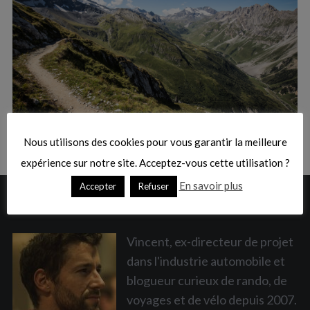
:
S
e
a
Nous utilisons des cookies pour vous garantir la meilleure
r
c
expérience sur notre site. Acceptez-vous cette utilisation ?
h
En savoir plus
Accepter
Refuser
f
A PROPOS
o
r
:
Vincent, ex-directeur de projet
dans l'industrie automobile et
blogueur curieux de rando, de
voyages et de vélo depuis 2007.