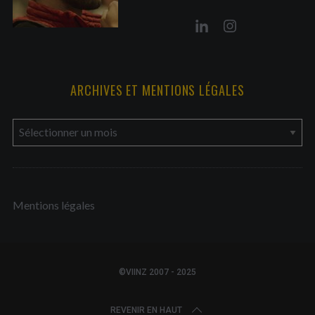
ARCHIVES ET MENTIONS LÉGALES
a
r
c
h
Mentions légales
i
v
e
s
©VIINZ 2007 - 2025
e
t
REVENIR EN HAUT