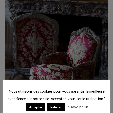
:
S
e
a
r
Nous utilisons des cookies pour vous garantir la meilleure
c
h
expérience sur notre site. Acceptez-vous cette utilisation ?
f
En savoir plus
Accepter
Refuser
o