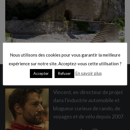
:
S
e
a
Nous utilisons des cookies pour vous garantir la meilleure
r
c
expérience sur notre site. Acceptez-vous cette utilisation ?
h
En savoir plus
Accepter
Refuser
A PROPOS
f
o
r
Vincent, ex-directeur de projet
:
dans l'industrie automobile et
blogueur curieux de rando, de
voyages et de vélo depuis 2007.