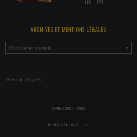
ARCHIVES ET MENTIONS LÉGALES
a
r
c
h
Mentions légales
i
v
e
s
©VIINZ 2007 - 2025
e
t
REVENIR EN HAUT
m