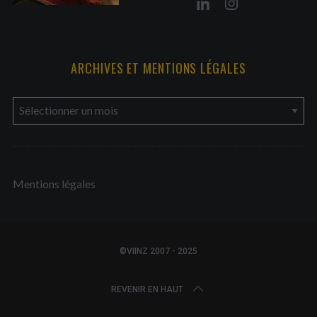
ARCHIVES ET MENTIONS LÉGALES
a
r
c
h
Mentions légales
i
v
e
s
©VIINZ 2007 - 2025
e
t
REVENIR EN HAUT
m