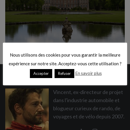
:
S
e
a
Nous utilisons des cookies pour vous garantir la meilleure
r
c
expérience sur notre site. Acceptez-vous cette utilisation ?
h
En savoir plus
Accepter
Refuser
A PROPOS
f
o
r
Vincent, ex-directeur de projet
:
dans l'industrie automobile et
blogueur curieux de rando, de
voyages et de vélo depuis 2007.