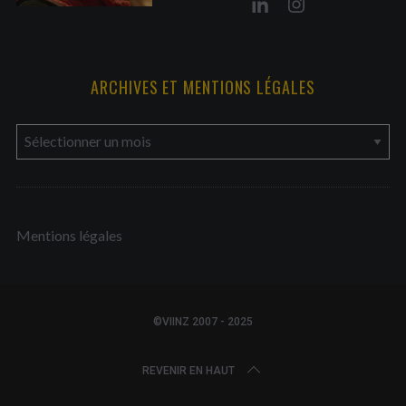
ARCHIVES ET MENTIONS LÉGALES
a
r
c
h
Mentions légales
i
v
e
s
©VIINZ 2007 - 2025
e
t
REVENIR EN HAUT
m