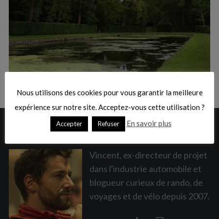
:
S
e
a
Nous utilisons des cookies pour vous garantir la meilleure
r
c
expérience sur notre site. Acceptez-vous cette utilisation ?
h
En savoir plus
Accepter
Refuser
A PROPOS
f
o
r
Vincent, ex-directeur de projet
:
dans l'industrie automobile et
blogueur curieux de rando, de
voyages et de vélo depuis 2007.