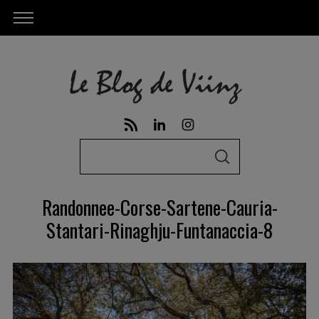
S
S
e
E
A
a
R
Randonnee-Corse-Sartene-Cauria-
C
r
H
Stantari-Rinaghju-Funtanaccia-8
c
h
f
o
r