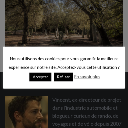
:
S
e
a
Nous utilisons des cookies pour vous garantir la meilleure
r
c
expérience sur notre site. Acceptez-vous cette utilisation ?
h
En savoir plus
Accepter
Refuser
f
A PROPOS
o
r
:
Vincent, ex-directeur de projet
dans l'industrie automobile et
blogueur curieux de rando, de
voyages et de vélo depuis 2007.