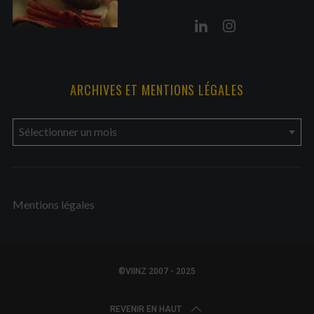
ARCHIVES ET MENTIONS LÉGALES
a
r
c
h
Mentions légales
i
v
e
s
©VIINZ 2007 - 2025
e
t
REVENIR EN HAUT