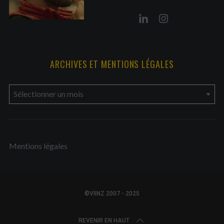
ARCHIVES ET MENTIONS LÉGALES
a
r
c
h
Mentions légales
i
v
e
s
©VIINZ 2007 - 2025
e
t
REVENIR EN HAUT