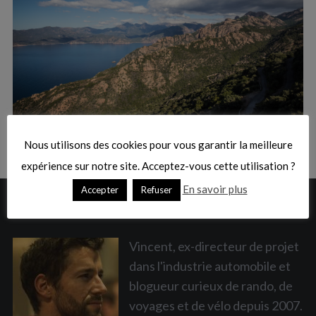
:
S
e
a
Nous utilisons des cookies pour vous garantir la meilleure
r
c
expérience sur notre site. Acceptez-vous cette utilisation ?
h
En savoir plus
Accepter
Refuser
f
A PROPOS
o
r
:
Vincent, ex-directeur de projet
dans l'industrie automobile et
blogueur curieux de rando, de
voyages et de vélo depuis 2007.