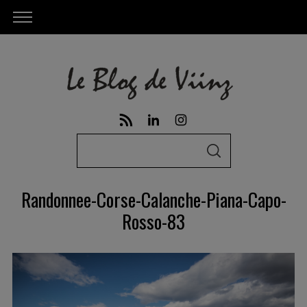
S
S
e
E
A
a
R
Randonnee-Corse-Calanche-Piana-Capo-
C
r
H
Rosso-83
c
h
f
o
r