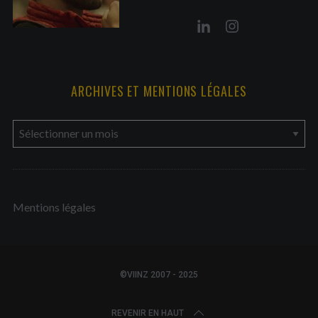
ARCHIVES ET MENTIONS LÉGALES
a
r
c
h
Mentions légales
i
v
e
s
©VIINZ 2007 - 2025
e
t
REVENIR EN HAUT