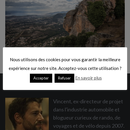
:
S
e
a
Nous utilisons des cookies pour vous garantir la meilleure
r
c
expérience sur notre site. Acceptez-vous cette utilisation ?
h
En savoir plus
Accepter
Refuser
f
A PROPOS
o
r
:
Vincent, ex-directeur de projet
dans l'industrie automobile et
blogueur curieux de rando, de
voyages et de vélo depuis 2007.