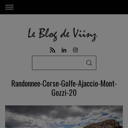
S
S
e
E
A
a
R
Randonnee-Corse-Golfe-Ajaccio-Mont-
C
r
H
Gozzi-20
c
h
f
o
r