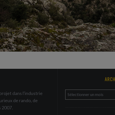
ARCH
a
projet dans l'industrie
r
urieux de rando, de
c
s 2007.
h