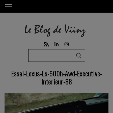
S
S
e
E
A
a
R
Essai-Lexus-Ls-500h-Awd-Executive-
C
r
H
Interieur-88
c
h
f
o
r