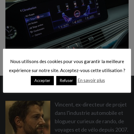
:
S
e
a
Nous utilisons des cookies pour vous garantir la meilleure
r
c
expérience sur notre site. Acceptez-vous cette utilisation ?
h
En savoir plus
Accepter
Refuser
f
A PROPOS
o
r
:
Vincent, ex-directeur de projet
dans l'industrie automobile et
blogueur curieux de rando, de
voyages et de vélo depuis 2007.