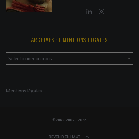
ARCHIVES ET MENTIONS LÉGALES
a
r
c
h
Mentions légales
i
v
e
s
©VIINZ 2007 - 2025
e
t
REVENIR EN HAUT