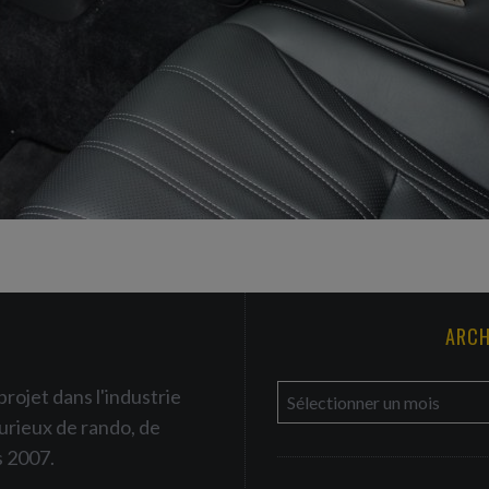
ARCH
a
projet dans l'industrie
r
urieux de rando, de
c
s 2007.
h