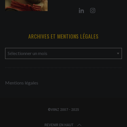
ARCHIVES ET MENTIONS LÉGALES
a
r
c
h
Mentions légales
i
v
e
s
©VIINZ 2007 - 2025
e
t
REVENIR EN HAUT