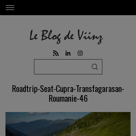
S
S
e
E
A
a
R
Roadtrip-Seat-Cupra-Transfagarasan-
C
r
H
Roumanie-46
c
h
f
o
r