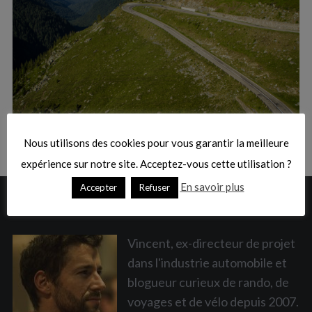
:
S
e
a
Nous utilisons des cookies pour vous garantir la meilleure
r
c
expérience sur notre site. Acceptez-vous cette utilisation ?
h
En savoir plus
Accepter
Refuser
f
A PROPOS
o
r
:
Vincent, ex-directeur de projet
dans l'industrie automobile et
blogueur curieux de rando, de
voyages et de vélo depuis 2007.