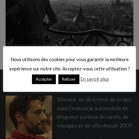
:
S
e
a
Nous utilisons des cookies pour vous garantir la meilleure
r
c
expérience sur notre site. Acceptez-vous cette utilisation ?
h
En savoir plus
Accepter
Refuser
A PROPOS
f
o
r
Vincent, ex-directeur de projet
:
dans l'industrie automobile et
blogueur curieux de rando, de
voyages et de vélo depuis 2007.