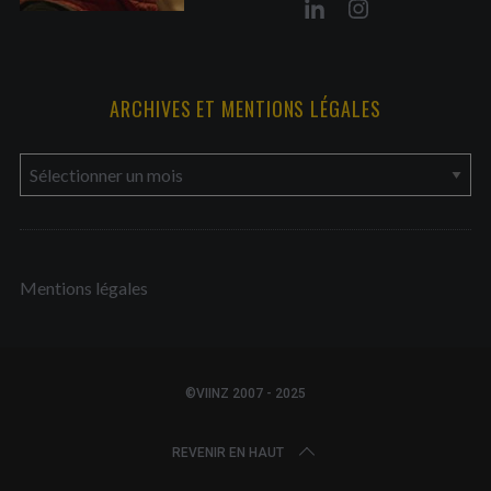
ARCHIVES ET MENTIONS LÉGALES
a
r
c
h
Mentions légales
i
v
e
s
©VIINZ 2007 - 2025
e
t
REVENIR EN HAUT
m