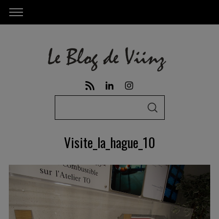
S
S
e
E
A
a
R
Visite_la_hague_10
C
r
H
c
h
f
o
r