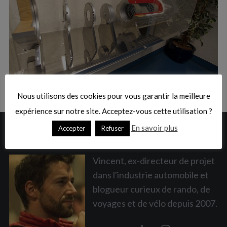
:
S
e
a
Nous utilisons des cookies pour vous garantir la meilleure
r
c
expérience sur notre site. Acceptez-vous cette utilisation ?
h
En savoir plus
Accepter
Refuser
A PROPOS
f
o
r
Vincent, ex-directeur de projet
:
dans l'industrie automobile et
blogueur curieux de rando, de
voyages et de vélo depuis 2007.