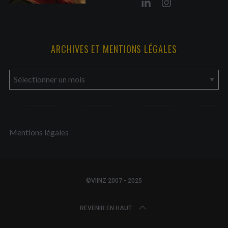
ARCHIVES ET MENTIONS LÉGALES
a
r
c
h
Mentions légales
i
v
e
s
©VIINZ 2007 - 2025
e
t
REVENIR EN HAUT
m