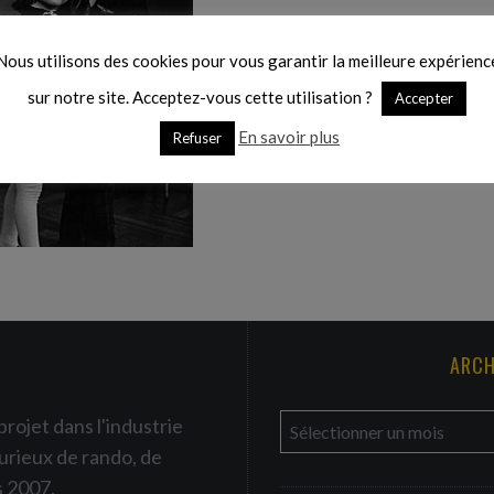
Nous utilisons des cookies pour vous garantir la meilleure expérienc
sur notre site. Acceptez-vous cette utilisation ?
Accepter
En savoir plus
Refuser
ARCH
a
projet dans l'industrie
r
urieux de rando, de
c
s 2007.