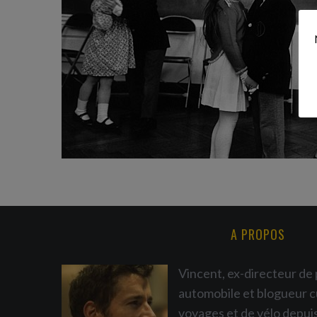
S
e
a
r
c
h
f
o
r
:
A PROPOS
Vincent, ex-directeur de 
automobile et blogueur c
voyages et de vélo depui