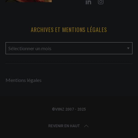
ARCHIVES ET MENTIONS LÉGALES
a
r
c
h
Mentions légales
i
v
e
s
©VIINZ 2007 - 2025
e
t
REVENIR EN HAUT
m