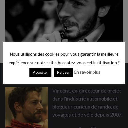
:
S
e
a
Nous utilisons des cookies pour vous garantir la meilleure
r
c
expérience sur notre site. Acceptez-vous cette utilisation ?
h
En savoir plus
Accepter
Refuser
A PROPOS
f
o
r
Vincent, ex-directeur de projet
:
dans l'industrie automobile et
blogueur curieux de rando, de
voyages et de vélo depuis 2007.