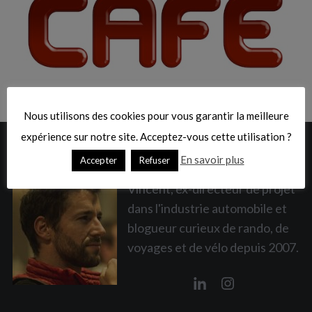
:
S
e
a
Nous utilisons des cookies pour vous garantir la meilleure
r
expérience sur notre site. Acceptez-vous cette utilisation ?
c
A PROPOS
h
En savoir plus
Accepter
Refuser
f
o
Vincent, ex-directeur de projet
r
dans l'industrie automobile et
:
blogueur curieux de rando, de
voyages et de vélo depuis 2007.